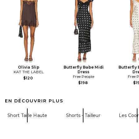
Olivia Slip
Butterfly Babe Midi
Butterfly
KAT THE LABEL
Dress
Dr
Free People
Free 
$120
$198
$1
EN DÉCOUVRIR PLUS
Short Taille Haute
Shorts - Tailleur
Les Coo