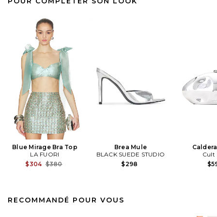
POUR COMPLÉTER SON LOOK
Blue Mirage Bra Top
Brea Mule
Caldera
LA FUORI
BLACK SUEDE STUDIO
Cult
Previous price:
$304
$380
$298
$5
RECOMMANDÉ POUR VOUS