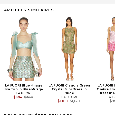
ARTICLES SIMILAIRES
LA FUORI Blue Mirage
LA FUORI Claudia Green
LA FUORI 
Bra Top in Blue Mirage
Crystal Mini Dress in
Ombre Em
LA FUORI
Nude
Dress in 
Previous price:
LA FUORI
LA F
$304
$380
Previous price:
$1,100
$1,170
$9