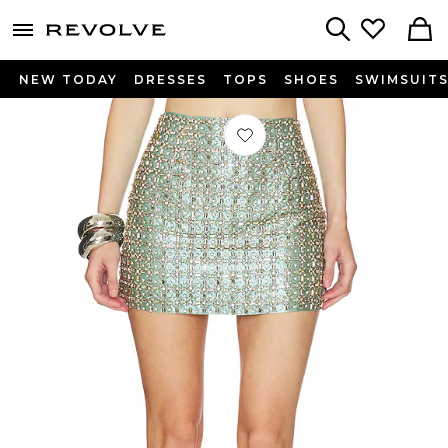
menu - shows more content
Revolve, Apparel & Fashion
Search
NEW TODAY
DRESSES
TOPS
SHOES
SWIMSUIT
Préféré JUPE SKIRT