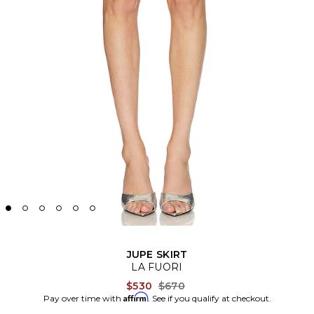
JUPE SKIRT
LA FUORI
Previous price:
$530
$670
Affirm
Pay over time with
. See if you qualify at checkout.