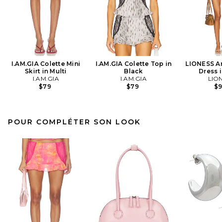
I.AM.GIA Colette Mini
I.AM.GIA Colette Top in
LIONESS An
Skirt in Multi
Black
Dress i
I.AM.GIA
I.AM.GIA
LIO
$79
$79
$
POUR COMPLÉTER SON LOOK