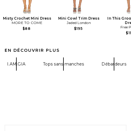
Misty Crochet Mini Dress
Mini Cowl Trim Dress
In This Groo
MORE TO COME
Jaded London
Dr
Free 
$88
$195
$1
EN DÉCOUVRIR PLUS
I.AM.GIA
Tops sans manches
Débardeurs
FOOTER