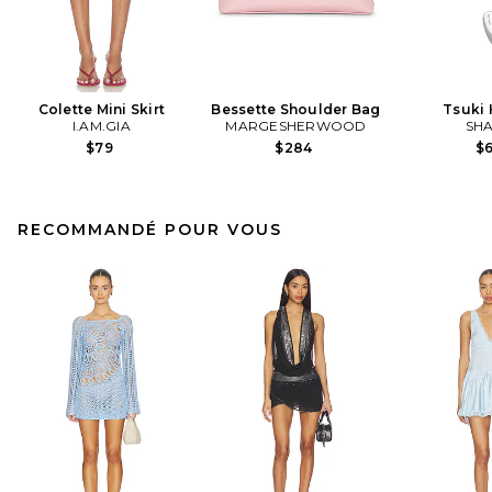
Colette Mini Skirt
Bessette Shoulder Bag
Tsuki
I.AM.GIA
MARGESHERWOOD
SHA
$79
$284
$
RECOMMANDÉ POUR VOUS