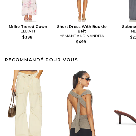
Millie Tiered Gown
Short Dress With Buckle
Sabin
ELLIATT
Belt
N
HEMANT AND NANDITA
$398
$2
$498
RECOMMANDÉ POUR VOUS