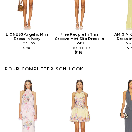
LIONESS Angelic Mini
Free People In This
I.AM.GIA 
Dress in Ivory
Groove Mini Slip Dress in
Dress i
LIONESS
Tofu
I.AM
Free People
$90
$1
$118
POUR COMPLÉTER SON LOOK