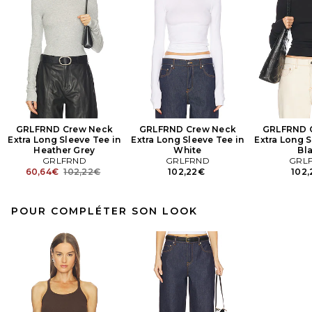
GRLFRND Crew Neck
GRLFRND Crew Neck
GRLFRND 
Extra Long Sleeve Tee in
Extra Long Sleeve Tee in
Extra Long S
Heather Grey
White
Bl
GRLFRND
GRLFRND
GRL
Previous price:
60,64€
102,22€
102,22€
102
POUR COMPLÉTER SON LOOK