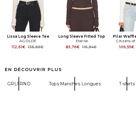
Lissa Log Sleeve Tee
Long Sleeve Fitted Top
Pilar Waff
AGOLDE
Eterne
Citizens o
Previous price:
Previous price:
112,61€
136,86€
85,76€
116,94€
106,55€
EN DÉCOUVRIR PLUS
GRLFRND
Tops Manches Longues
T-shirts