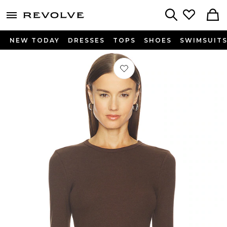
menu - shows more content
Revolve, Apparel & Fashion
Search
NEW TODAY
DRESSES
TOPS
SHOES
SWIMSUIT
Préféré T-SHIRT CREW NECK EXTR