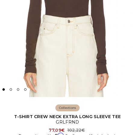
Collections
T-SHIRT CREW NECK EXTRA LONG SLEEVE TEE
GRLFRND
Previous price:
77,09€
102,22€
Affirm