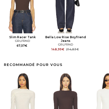
Slim Racer Tank
Bella Low Rise Boyfriend
GRLFRND
Jeans
GRLFRND
67,57€
Previous price:
148,99€
214,83€
RECOMMANDÉ POUR VOUS