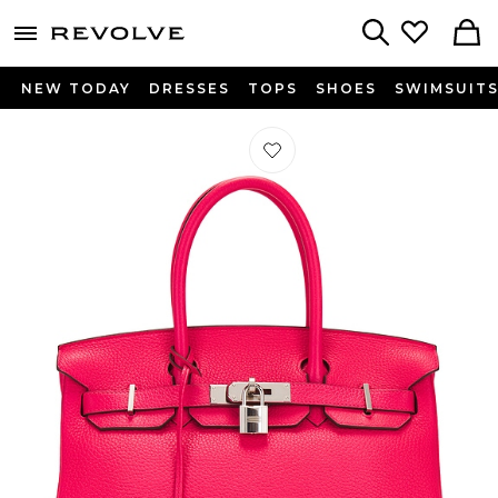
menu - shows more content
Revolve, Apparel & Fashion
Search
NEW TODAY
DRESSES
TOPS
SHOES
SWIMSUIT
Préféré SAC À MAIN HERMES