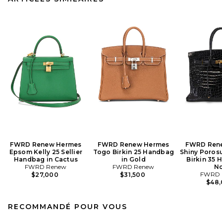
FWRD Renew Hermes
FWRD Renew Hermes
FWRD Ren
Epsom Kelly 25 Sellier
Togo Birkin 25 Handbag
Shiny Poros
Handbag in Cactus
in Gold
Birkin 35 
FWRD Renew
FWRD Renew
No
FWRD 
$27,000
$31,500
$48
RECOMMANDÉ POUR VOUS