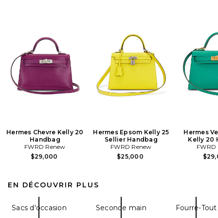
Hermes Chevre Kelly 20
Hermes Epsom Kelly 25
Hermes V
Handbag
Sellier Handbag
Kelly 20
FWRD Renew
FWRD Renew
FWRD 
$29,000
$25,000
$29
EN DÉCOUVRIR PLUS
Sacs d'occasion
Seconde main
Fourre-Tout