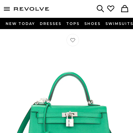
menu - shows more content
Revolve, Apparel & Fashion
Search
NEW TODAY
DRESSES
TOPS
SHOES
SWIMSUIT
Préféré SAC HERMES