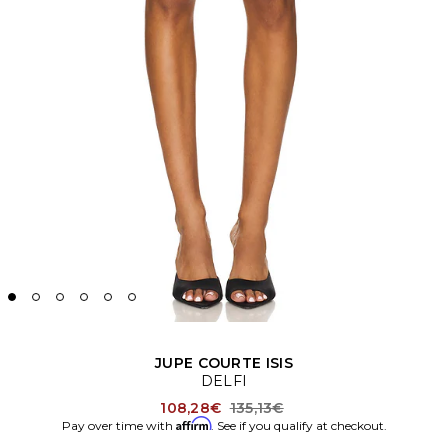
JUPE COURTE ISIS
DELFI
Previous price:
108,28€
135,13€
Affirm
Pay over time with
. See if you qualify at checkout.