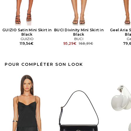
GUIZIO Satin Mini Skirt in
BUCI Divinity Mini Skirt in
Geel Aria S
Black
Black
Bl
GUIZIO
BUCI
Ge
Previous price:
119,54€
95,29€
168,91€
79,
POUR COMPLÉTER SON LOOK