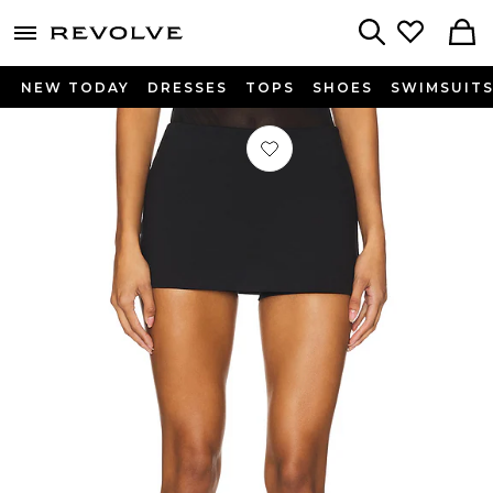
menu - shows more content
Revolve, Apparel & Fashion
Search
NEW TODAY
DRESSES
TOPS
SHOES
SWIMSUIT
Préféré JUPE COURTE ISIS