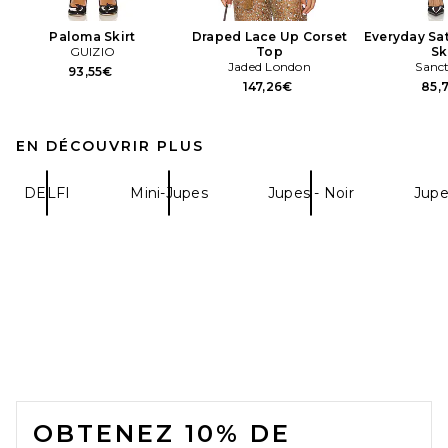
Paloma Skirt
Draped Lace Up Corset
Everyday Sat
GUIZIO
Top
Sk
Jaded London
Sanc
93,55€
147,26€
85,
EN DÉCOUVRIR PLUS
DELFI
Mini-Jupes
Jupes - Noir
Jupe
FOOTER
OBTENEZ 10% DE