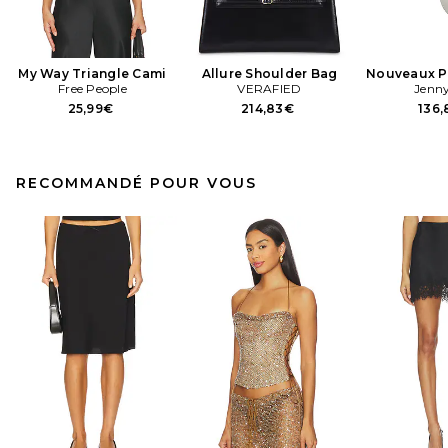
My Way Triangle Cami
Allure Shoulder Bag
Nouveaux Pu
Free People
VERAFIED
Jenny
25,99€
214,83€
136
RECOMMANDÉ POUR VOUS