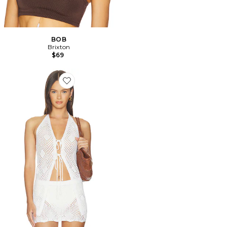
BOB
Brixton
$69
Favorite Kinny Crochet Top