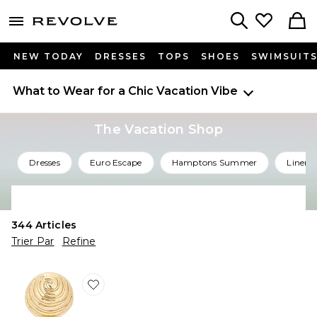
menu - shows more content
Revolve, Apparel & Fashion
Search
NEW TODAY
DRESSES
TOPS
SHOES
SWIMSUIT
What to Wear for a Chic Vacation Vibe
The Vacation Shop
Dresses
Euro Escape
Hamptons Summer
Linen 
Shop All Vacation
344
Articles
Trier Par
Refine
Favorite BOUCLES D'OREILLES PENDANTES SUNSPE