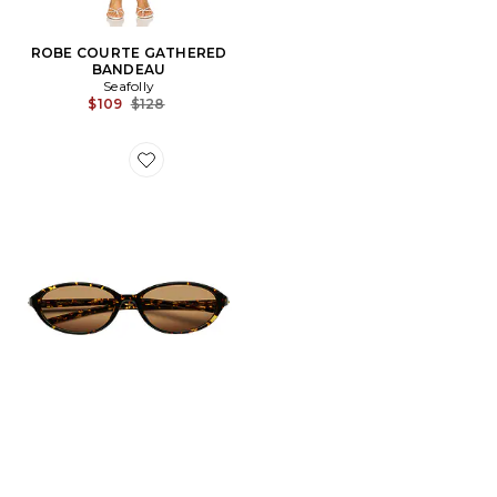
ROBE COURTE GATHERED
BANDEAU
Seafolly
Previous price:
$109
$128
Favorite LUNETTES DE SOLEIL ELLIPSE