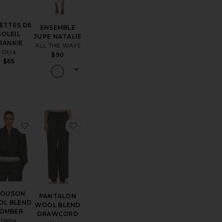
ETTES DE
ENSEMBLE
SOLEIL
JUPE NATALIE
RANKIE
ALL THE WAYS
Otra
$90
$65
érésESCARPINS POLINA
ter aux préférésROBE ELISYA
ajouter aux préférésBLOUSON WOOL BLEND BOMB
ajouter aux préférésPANTALON WO
LOUSON
PANTALON
L BLEND
WOOL BLEND
OMBER
DRAWCORD
Helsa