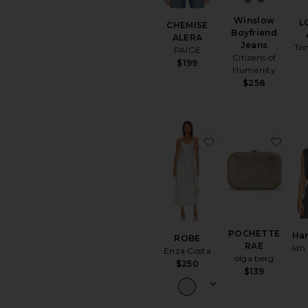
Winslow
L
CHEMISE
Boyfriend
ALERA
Jeans
To
PAIGE
Citizens of
$199
Humanity
$258
ajouter aux préf
ajou
POCHETTE
Ha
ROBE
RAE
4th 
Enza Costa
olga berg
$250
$139