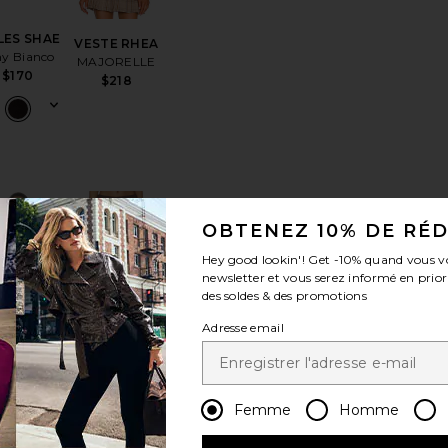
LES SHAE
VESTE RHEA
ny Bianco
MAJORELLE
$170
$218
érésROBE NANEA
uter aux préférésLUNETTES DE SOLEIL HYPNOSIS
ajouter aux préférésAnoka Top
ajouter aux préférésPANTALON KYARA
OBTENEZ 10% DE RÉ
Hey good lookin'! Get
-10%
quand vous v
newsletter et vous serez informé en prior
des soldes & des promotions
Adresse email
oka Top
PANTALON
 the Label
KYARA
$64
ASTR the Label
Femme
Homme
$119