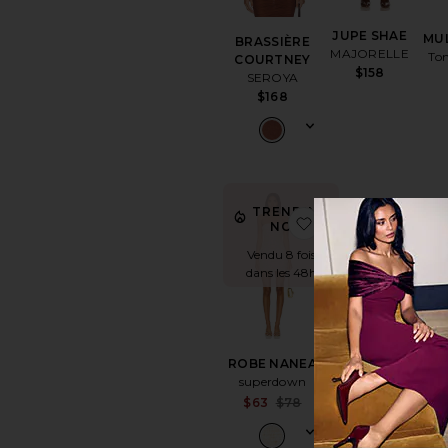
JUPE SHAE
MU
BRASSIÈRE
MAJORELLE
To
COURTNEY
$158
SEROYA
$168
TRENDING
ajouter aux préf
ajo
NOW!
Vendu 8 fois
dans les 48h
LUNETTES DE
An
ROBE NANEA
SOLEIL
ASTR
superdown
HYPNOSIS
Sale price:
$63
$78
Le Specs
Previous price:
$85