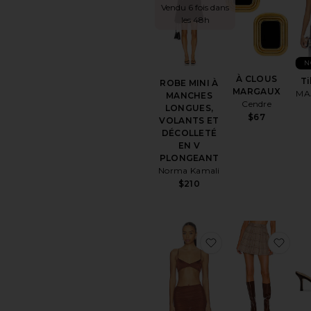
Vendu 6 fois dans
les 48h
N
À CLOUS
Ti
ROBE MINI À
MARGAUX
MA
MANCHES
Cendre
LONGUES,
$67
VOLANTS ET
DÉCOLLETÉ
EN V
PLONGEANT
Norma Kamali
$210
ajouter aux pré
ajou