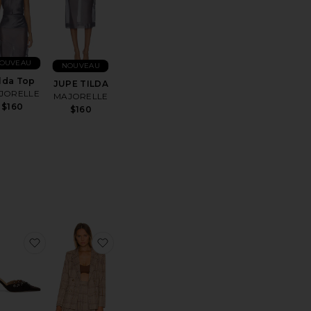
OUVEAU
NOUVEAU
lda Top
JUPE TILDA
JORELLE
MAJORELLE
$160
$160
férésBRASSIÈRE COURTNEY
ter aux préférésJUPE SHAE
ajouter aux préférésMULES SHAE
ajouter aux préférésVESTE RHEA