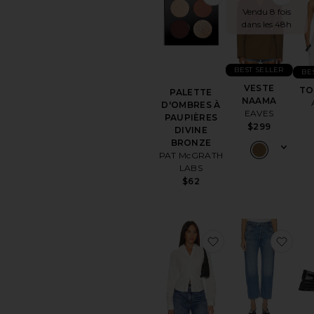
Vendu 8 fois
dans les 48h
BEST SELLER
BE
VESTE
TO
PALETTE
NAAMA
D'OMBRES À
EAVES
PAUPIÈRES
$299
DIVINE
BRONZE
PAT McGRATH
LABS
$62
ajouter aux préf
ajou