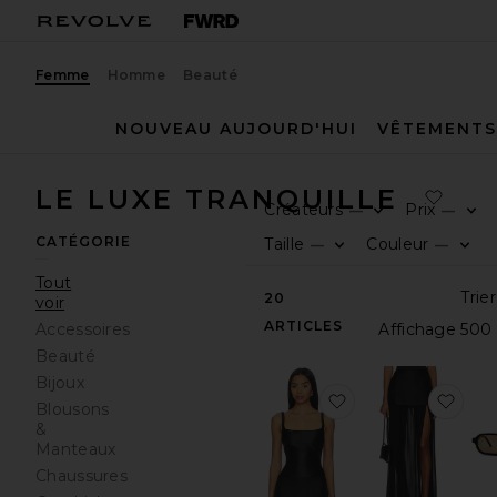
Femme
Homme
Beauté
NOUVEAU AUJOURD'HUI
VÊTEMENTS
LE LUXE TRANQUILLE
Créateurs
Prix
—
—
CATÉGORIE
Taille
Couleur
—
—
Tout
20
voir
ARTICLES
Accessoires
Beauté
Bijoux
ajouter aux préfér
ajou
Blousons
&
Manteaux
Chaussures