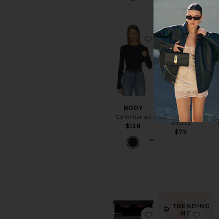
ajouter aux préf
ajou
Dorothea
VES
BODY
Short
Commando
SNDYS
$138
$79
TRENDING
ajouter aux pré
ajou
NOW!