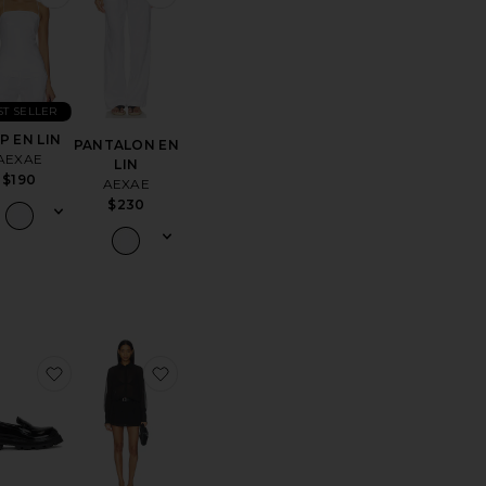
ST SELLER
P EN LIN
PANTALON EN
AEXAE
LIN
$190
AEXAE
$230
érésCHEMISE ALERA
ter aux préférésWinslow Boyfriend Jeans
ajouter aux préférésLOAFERS AXELL
ajouter aux préférésROBE RILEIGH