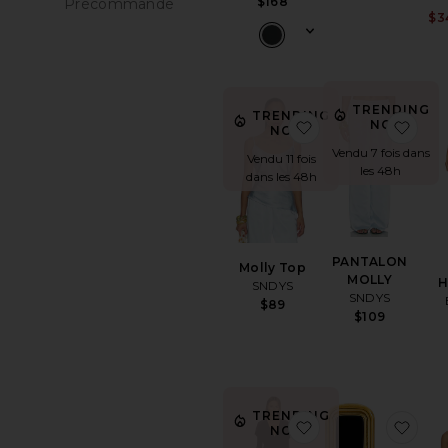
$168
Précommande
$3
articles préférés
TRENDING
TRENDING
ajouter aux préfér
ajo
NOW!
NOW!
Vendu 7 fois dans
Vendu 11 fois
les 48h
dans les 48h
PANTALON
Molly Top
MOLLY
H
SNDYS
SNDYS
$89
$109
TRENDING
ajouter aux pr
ajo
NOW!