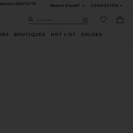
 Retours GRATUITS
Besoin D'aide?
CONNEXION
Développez Pour Nous
Recherche
Articles favo
Chercher
Recherche visuelle
Ther
URS
BOUTIQUES
HOT LIST
SOLDES
NATALIE