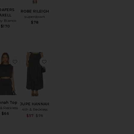
OAFERS
ROBE RILEIGH
AXELL
superdown
ny Bianco
$78
$170
érésROBE
ter aux préférésPOCHETTE RAE
ajouter aux préférésHannah Top
ajouter aux préférésJUPE HANNAH
nnah Top
JUPE HANNAH
& Reckless
4th & Reckless
$66
Sale price:
$57
$76
Previous price: