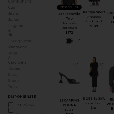
Combishorts
Cuir
BEST SELLER
Kaitlyn Skort
LUN
Jeans
Jacksonville
Amanda
Top
Jupes
Uprichard
F
Amanda
Lingerie
$189
Uprichard
&
$172
Nuit
Loungewear
Pantalons
Pulls
&
Cardigans
ajouter aux préf
ajou
Robes
Sacs
Shorts
Tops
DISPONIBILITÉ
ROBE ELISYA
B
ESCARPINS
superdown
WOO
En Stock
POLINA
$88
B
articles préférés
RAYE