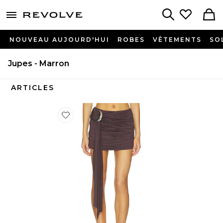
menu - shows more content
Revolve, Apparel & Fashion
Search
NOUVEAU AUJOURD'HUI
ROBES
VÊTEMENTS
SO
Jupes - Marron
ARTICLES
Favorite JUPE COURTE VIDA