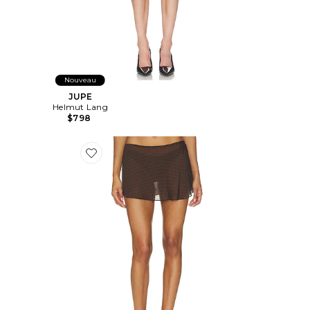
Nouveau
JUPE
Helmut Lang
$798
Favorite JUPE KIKI