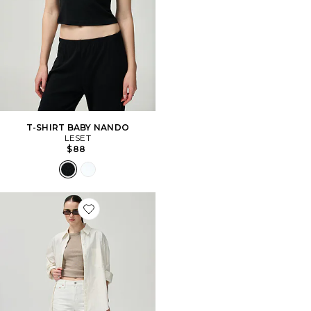
T-SHIRT BABY NANDO
LESET
$88
Favorite Kacey Mid Rise Cuffed Boyfriend Jeans