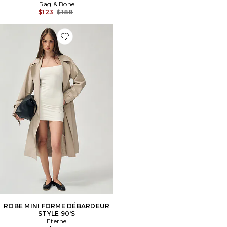
Rag & Bone
Previous price:
$123
$188
Favorite ROBE MINI FORME DÉBARDEUR STYLE 90'S
ROBE MINI FORME DÉBARDEUR
STYLE 90'S
Eterne