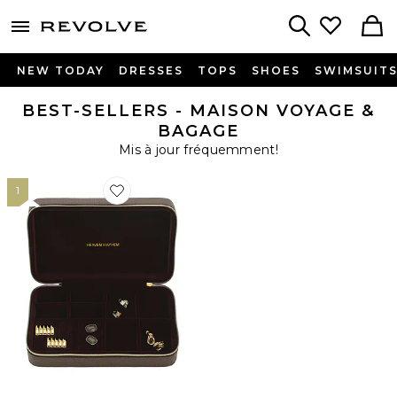
menu - shows more content
Revolve, Apparel & Fashion
Search
NEW TODAY
DRESSES
TOPS
SHOES
SWIMSUIT
BEST-SELLERS - MAISON VOYAGE &
BAGAGE
Mis à jour fréquemment!
1
Favorite Travel Jewelry Case