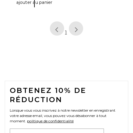
ajouter au panier
page
of 1, currently selected
1
FOOTER
OBTENEZ 10% DE
RÉDUCTION
Lorsque vous vous inscrivez à notre newsletter en enregistrant
votre adresse email, vous pouvez vous désabonner à tout
moment.
politique de confidentialité
Email Address