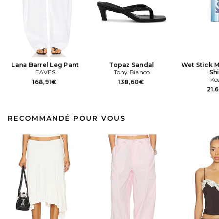
Lana Barrel Leg Pant
Topaz Sandal
Wet Stick M
EAVES
Tony Bianco
Sh
Ko
168,91€
138,60€
21,
RECOMMANDÉ POUR VOUS