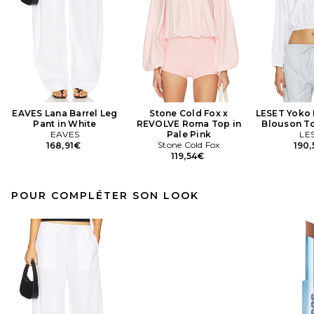
EAVES Lana Barrel Leg
Stone Cold Fox x
LESET Yoko 
Pant in White
REVOLVE Roma Top in
Blouson To
EAVES
Pale Pink
LE
Stone Cold Fox
168,91€
190
119,54€
POUR COMPLÉTER SON LOOK