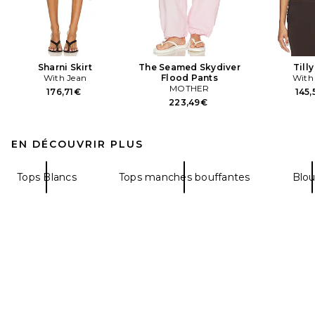
Sharni Skirt
The Seamed Skydiver
Till
With Jean
Flood Pants
With
MOTHER
176,71€
145,
223,49€
EN DÉCOUVRIR PLUS
Tops Blancs
Tops manches bouffantes
Blou