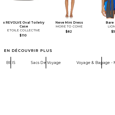
x REVOLVE Oval Toiletry
Neve Mini Dress
Bare
Case
MORE TO COME
LIO
ETOILE COLLECTIVE
$82
$
$110
EN DÉCOUVRIR PLUS
BEIS
Sacs De Voyage
Voyage & Bagage - 