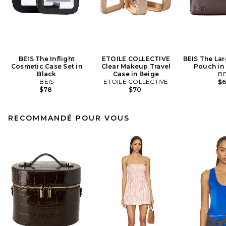
BEIS The Inflight
ETOILE COLLECTIVE
BEIS The La
Cosmetic Case Set in
Clear Makeup Travel
Pouch in
Black
Case in Beige
BE
BEIS
ETOILE COLLECTIVE
$
$78
$70
RECOMMANDÉ POUR VOUS