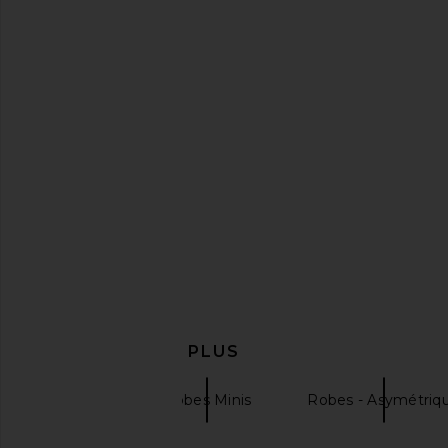
Line & Dot x REVOLVE Kira Maxi
Lovers and Friends U
Dress in Pistachio Green
in Pink Ton
Line & Dot
Lovers and Fri
$132
$328
EN DÉCOUVRIR PLUS
Bardot
Robes Minis
Robes - Asymétriq