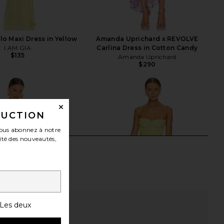
lo Maxi Dress in Yellow
Amanda Uprichard x REVOLVE
I.AM.GIA
Carlina Dress in Cotton Candy
$135
Amanda Uprichard
$290
DUCTION
ous abonnez à notre
ité des nouveautés,
Les deux