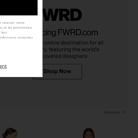
e recevoir notre
Label Blythe Dress in
Bardot Martini Midi Dress in
es et les promotions.
Coral Multi
Limoncello
 Voir
STR the Label
Bardot
$164
$189
ment