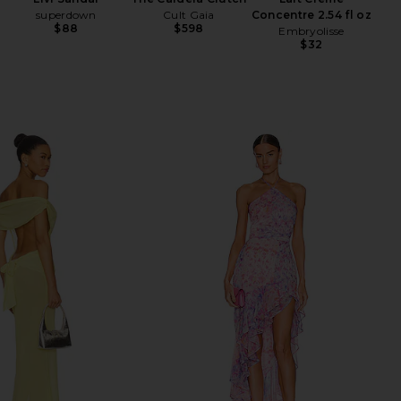
superdown
Cult Gaia
Concentre 2.54 fl oz
$88
$598
Embryolisse
$32