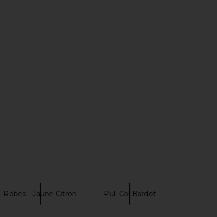
he Label Kadie Maxi
Amanda Uprichard Monterey Dress
ess in Keylime
With Scarf in Endive Multi
away The Label
Amanda Uprichard
$159
$326
Robes - Jaune Citron
Pull Col Bardot