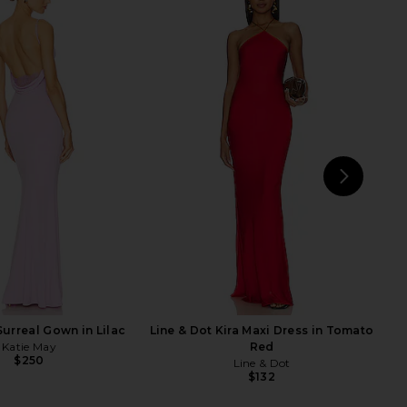
rlo Tube Dress in Lilac
SNDYS x REVOLVE Avani Dress in
Line & Dot
Pear
$150
SNDYS
$135
NEXT
S
Surreal Gown in Lilac
Line & Dot Kira Maxi Dress in Tomato
Katie May
Red
$250
Line & Dot
$132