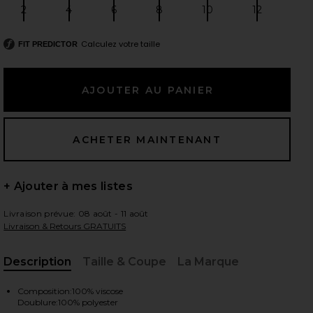
2
4
6
8
10
12
Size:
Size:
Size:
Size:
Size:
Size:
Calculez votre taille
FIT PREDICTOR
 slides
+ Ajouter à mes listes
Livraison prévue: 08 août - 11 août
Livraison & Retours GRATUITS
Description
Taille & Coupe
La Marque
, Cu
iew 2 of 3 ROBE MI-LONGUE SORELLA in Canary Yellow
view
Composition:100% viscose
Doublure:100% polyester