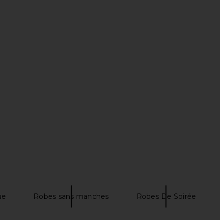
rgonia Gown
I.AM.GIA Ellery Maxi Dress in Gold
Runaway T
al
I.AM.GIA
Dr
$125
ends
Run
ue
Robes sans manches
Robes De Soirée