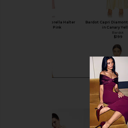
Bardot x REVOLVE Sorella Halter
Bardot Capri Diamont
Dress in Bliss Pink
in Canary Yel
Bardot
Bardot
$179
$199