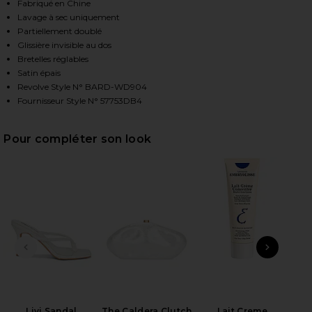
Fabriqué en Chine
Lavage à sec uniquement
Partiellement doublé
HARE SORELLA MIDI DRESS IN CANARY YELLOW ON 
HARE SORELLA MIDI DRESS IN CANARY YELLOW ON 
HARE SORELLA MIDI DRESS IN CANARY YELLOW ON 
Glissière invisible au dos
Bretelles réglables
Satin épais
Revolve Style N° BARD-WD904
Fournisseur Style N° 57753DB4
Pour compléter son look
DIAPOSITIVE PRÉCÉDENTE
ARTI
2
Se
Be
Livi Sandal
The Caldera Clutch
Lait Creme