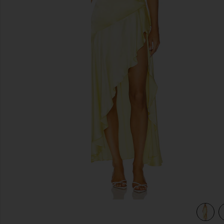
previous slides
ow
view 3 of 3 ROBE MI-LONGUE SORELLA in Canary Yellow