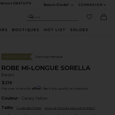
 Retours GRATUITS
Besoin D'aide?
CONNEXION
Développez Pour Nous
Recherche
Articles favo
Chercher
Ther
URS
BOUTIQUES
HOT LIST
SOLDES
Dans Asymétrique
#38 BEST SELLER
ROBE MI-LONGUE SORELLA
Ba
bran
Bardot
$219
Affirm
Pay over time with
. See if you qualify at checkout.
Couleur:
Canary Yellow
Plea
Taille:
Guide des Tailles
Vous ne trouvez pas votre taille ?