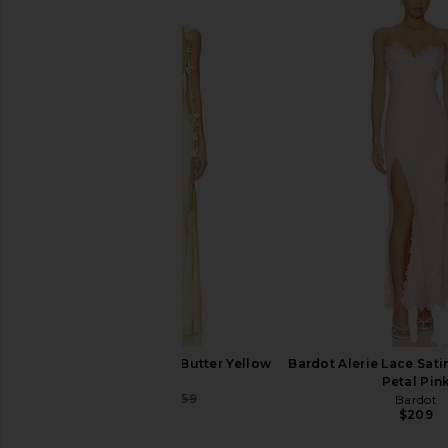
Bardot Adoni Mesh Midi Dress in
Bardot Adoni Mesh Ma
Cornflower
Canary Yell
Bardot
Bardot
$149
$149
NBD Inaya Gown in Butter Yellow
Bardot Alerie Lace Sati
NBD
Petal Pin
$306
$359
Bardot
Previous price:
$209