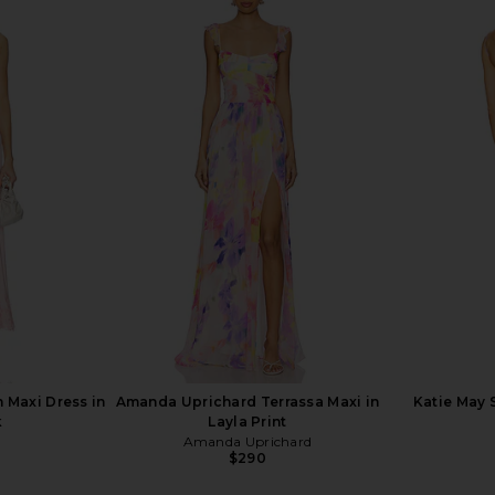
xi Dress in
Line & Dot Kira Maxi Dress in Lilac
Line & Dot A
ow
Line & Dot
$132
n Maxi Dress in
Amanda Uprichard Terrassa Maxi in
Katie May 
k
Layla Print
Amanda Uprichard
$290