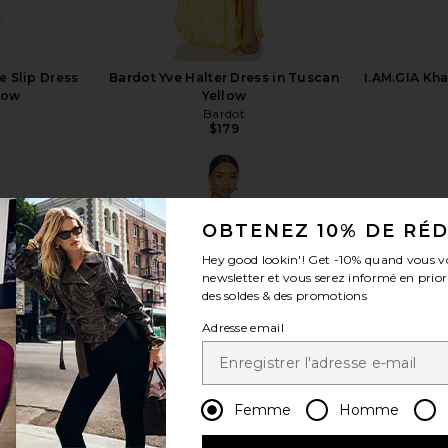
e Slip Dress
Bardot Yve Halter Dress in Tuscan
I.AM.GIA Kha
low
Yellow
Bardot
$179
OBTENEZ 10% DE RÉ
Hey good lookin'! Get
-10%
quand vous v
voir plus
newsletter et vous serez informé en prior
des soldes & des promotions
Adresse email
Femme
Homme