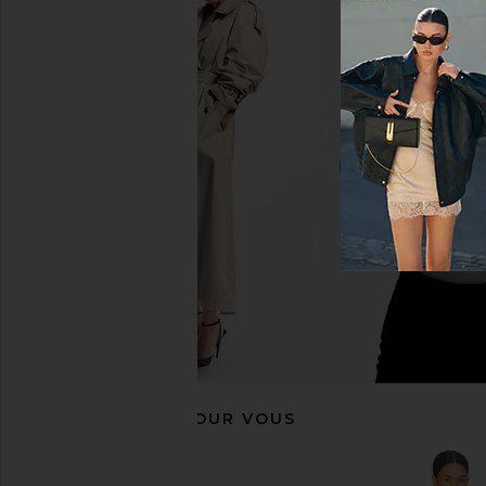
Amanda Uprichard Esther Gown in
Amanda Uprichard Carl
Aero
Cornsilk
Amanda Uprichard
Amanda Upric
$229
$299
RECOMMANDÉ POUR VOUS