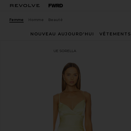
Femme
Homme
Beauté
NOUVEAU AUJOURD'HUI
VÊTEMENTS
Bardot
ROBE MI-LONGUE SORELLA
ajouter aux préférésBardot Sorella Midi Dress in Can