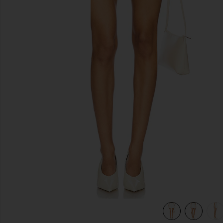
previous slides
view 7 of 6 JUPE JENIKA in Off White