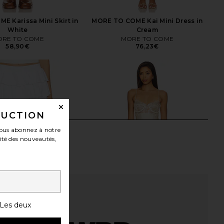
 Karissa Mini Skirt in
MORE TO COME Kai Mini Dress in
White
Cream
RE TO COME
MORE TO COME
58,90€
76,23€
DUCTION
ous abonnez à notre
ité des nouveautés,
Les deux