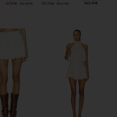
342,16€
67,57€
162,85€
137,73€
154,19€
Previous price:
Previous price: