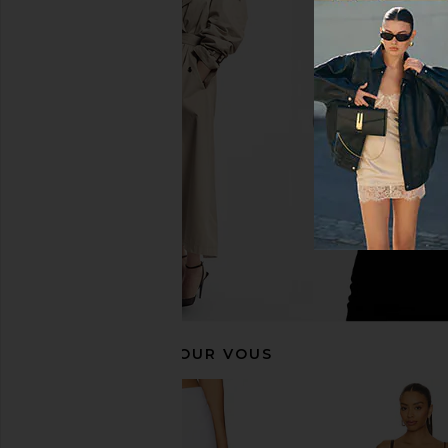
LIONESS Stars Align Mini Dress in
MORE TO COME Kariann
Onyx
in White
LIONESS
MORE TO CO
68,43€
50,24€
RECOMMANDÉ POUR VOUS