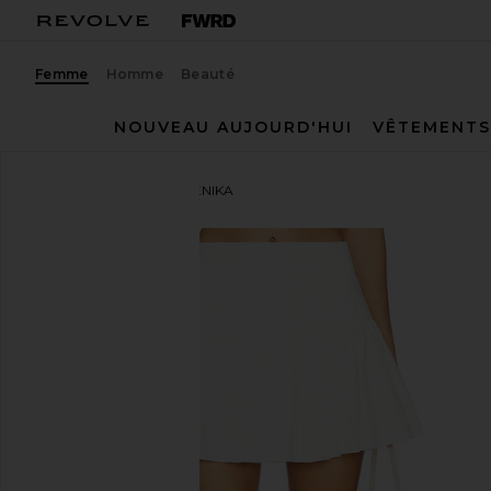
Femme
Homme
Beauté
NOUVEAU AUJOURD'HUI
VÊTEMENTS
ASTR the Label
JUPE JENIKA
ajouter aux préférésASTR the Label Jenika Skirt in 