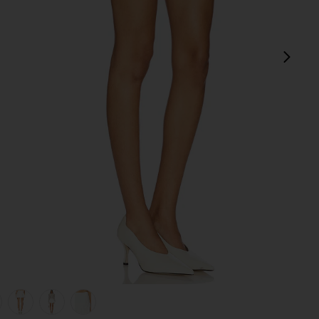
next
view 1 of 6 JUPE JENIKA in Off White
v