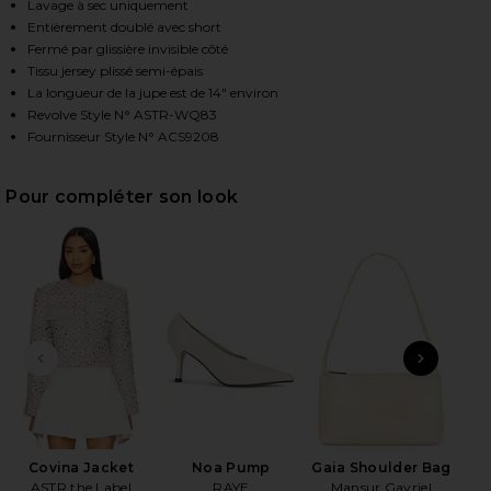
Lavage à sec uniquement
Entièrement doublé avec short
Fermé par glissière invisible côté
HARE JENIKA SKIRT IN OFF WHITE ON FACEBOOK (O
HARE JENIKA SKIRT IN OFF WHITE ON TWITTER (OP
HARE JENIKA SKIRT IN OFF WHITE ON PINTEREST (
Tissu jersey plissé semi-épais
La longueur de la jupe est de 14" environ
Revolve Style N° ASTR-WQ83
Fournisseur Style N° ACS9208
Pour compléter son look
DIAPOSITIVE PRÉCÉDENTE
ARTI
X
Covina Jacket
Noa Pump
Gaia Shoulder Bag
ASTR the Label
RAYE
Mansur Gavriel