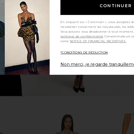
CONTINUER
e Mini Skirt
MORE TO COME Marina Mini Skirt in
MORE TO COM
White
En cliquant sur « Continuer », vous acceptez d
ME
MORE TO COME
MO
newsletter concernant les nouveautés, les sold
42,45€
46,78€
3
Vous pouvez vous désabonner à tout moment.
Previous price:
politique de confidentialité
Consommateurs californiens, consultez
notre
NOTICE OF FINANCIAL INCENTIVES.
*CONDITIONS DE RÉDUCTION
Non merci, je regarde tranquille