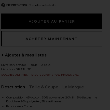
Calculez votre taille
FIT PREDICTOR
 slides
+ Ajouter à mes listes
Livraison prévue: 11 août - 12 août
Livraison GRATUITE
SOLDES ULTIMES: Retours ou échanges impossibles.
Description
Taille & Coupe
La Marque
, Cu
Composition: 45% coton, 30% polyamide, 20% lin, 5% élasthanne
iew 2 of 6 JUPE JENIKA in Off White
view
Doublure: 95% polyester, 5% élasthanne
Fabriqué en Chine