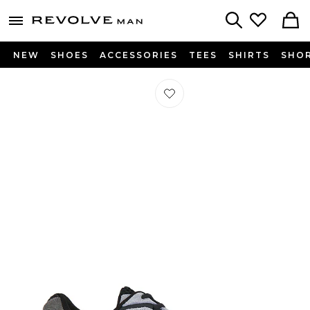
Revolve
menu - shows more content
Search
NEW
SHOES
ACCESSORIES
TEES
SHIRTS
SHO
Préféré SNEAKERS GEL-NYC