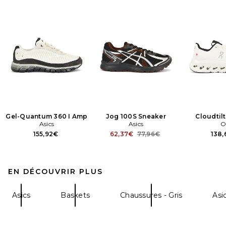
Gel-Quantum 360 I Amp
Jog 100S Sneaker
Cloudtil
Asics
Asics
O
Previous price:
155,92€
62,37€
77,96€
138
EN DÉCOUVRIR PLUS
Asics
Baskets
Chaussures - Gris
Asi