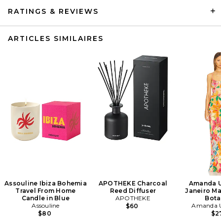
RATINGS & REVIEWS
ARTICLES SIMILAIRES
Assouline Ibiza Bohemia
APOTHEKE Charcoal
Amanda U
Travel From Home
Reed Diffuser
Janeiro Ma
Candle in Blue
APOTHEKE
Bota
Assouline
Amanda U
$60
$80
$2