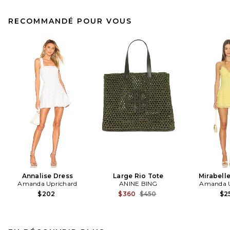
RECOMMANDÉ POUR VOUS
Annalise Dress
Large Rio Tote
Mirabell
Amanda Uprichard
ANINE BING
Amanda U
Previous price:
$202
$360
$450
$2