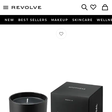
menu - shows more content
Revolve, Apparel & Fashion
Search
NEW
BEST SELLERS
MAKEUP
SKINCARE
WELLN
Préféré BOUGIE SIGNATURE CAND