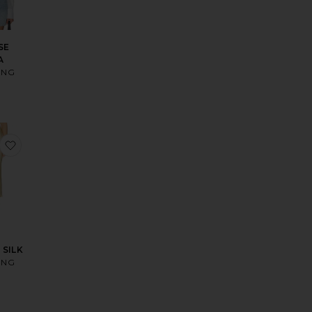
SE
A
ING
L
sCHEMISE EDITH
aux préférésDÉBARDEUR ARIE
ajouter aux préférésJUPE BAR SILK
 SILK
ING