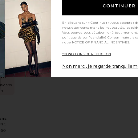
CONTINUER
 À
En cliquant sur « Continuer », vous acceptez d
newsletter concernant les nouveautés, les sold
HE
Vous pouvez vous désabonner à tout moment.
BBIE
politique de confidentialité
Consommateurs californiens, consultez
ING
notre
NOTICE OF FINANCIAL INCENTIVES.
Sale price:
220
Previous price:
*CONDITIONS DE RÉDUCTION
Non merci, je regarde tranquille
ORY
ésT-SHIRT CROPPED JOHNNY
ux préférésBryson Short
ajouter aux préférésJane Jeans
DING
W!
is dans
8h
ans
ING
Sale price:
250
Previous price: