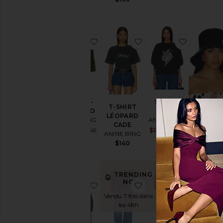
Previous price:
ajouter aux préférésFOURRE-TOU
ajouter aux préféré
ajouter 
FOURRE-
SWEAT
BEST SEL
T-SHIRT
TOUT RIO
MILES
LÉOPARD
BOB CA
ANINE BING
ANINE BING
CADE
ANINE B
Sale price:
Sale price:
$360
$450
$150
$220
ANINE BING
$150
Previous price:
Previous pri
$140
TRENDING
NOW!
ajouter aux préférésSWEAT LÉ
ajouter aux préférés
ajouter 
Vendu 7 fois dans
les 48h