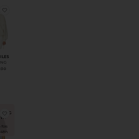
sT-SHIRT WALKER
 aux préférésT-SHIRT MANCHES LONGUES MELROSE STENCIL 
ajouter aux préférésSWEAT MILES
ILES
ING
Sale price:
230
Previous price:
T-SHIRT SHELLEY
 aux préférésCASQUETTE DE BASEBALL JEREMY
ajouter aux préférésT-SHIRT MELROSE WAGNER
DING
W!
 fois
s 48h