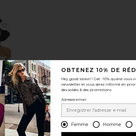
T RIO
sT-SHIRT LÉOPARD CADE
aux préférésSWEAT MILES
ajouter aux préférésBOB CABANA
LER
OBTENEZ 10% DE RÉ
BANA
ING
Hey good lookin'! Get
-10%
quand vous v
ce:
newsletter et vous serez informé en prior
des soldes & des promotions
Adresse email
OPARD SPENCER
Hugh Jean
aux préférésHugh Jeans
ajouter aux préférésSWEAT À CAPUCHE PARIS DEBBIE
Femme
Homme