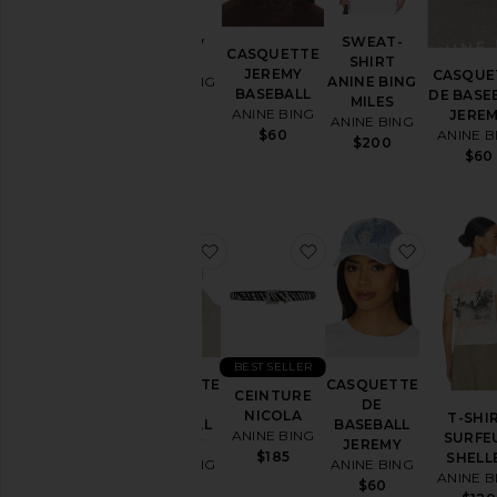
Delaney
SWEAT-
CASQUETTE
Short
SHIRT
JEREMY
CASQUE
ANINE BING
ANINE BING
BASEBALL
DE BASE
MILES
$195
ANINE BING
JERE
ANINE BING
$60
ANINE B
$200
$60
ajouter aux préférésCASQUETTE
ajouter aux préféré
ajouter
BEST SELLER
CASQUETTE
CASQUETTE
CEINTURE
DE
DE
NICOLA
T-SHI
BASEBALL
BASEBALL
ANINE BING
SURFE
JEREMY
JEREMY
$185
SHELL
ANINE BING
ANINE BING
ANINE B
$60
$60