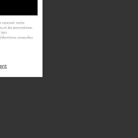
e recevoir notre
es et les promotions.
 Voir
ment