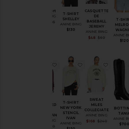
Brice Short
CASQUETTE
T-SHIRT
ANINE BING
DE
SHELLEY
T-SHI
BASEBALL
Sale price:
$251
$295
ANINE BING
MELRO
Previous price:
JEREMY
$130
WAGN
ANINE BING
ANINE B
Sale price:
$48
$60
$120
Previous pri
ajouter aux préférésSWEAT OV
ajouter aux préféré
ajouter 
SWEAT
SWEAT
T-SHIRT
OVERSIZED
MILES
NEW YORK
BOTTI
MILES
COLLEGIATE
STENCIL
TANI
LETTERMAN
ANINE BING
IVAN
ANINE B
ANINE BING
Sale price:
$168
$240
ANINE BING
$70
Previous pri
Sale price:
$181
$220
$150