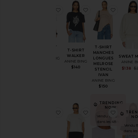
Taille
ajouter aux préférésT-SHIRT CADE
ajouter aux préféré
ajouter
Couleur
Prix
T-SHIRT
T-SHIRT
T-SHIRT
CADE
MANCHES
WALKER
SWEAT M
ANINE BING
LONGUES
ANINE BING
ANINE B
MELROSE
$110
$140
$138
$
STENCIL
IVAN
ANINE BING
$150
TRENDING
NOW!
ajouter aux préférésBrice Short
ajouter aux préférés
ajouter
TREN
Vendu 10 fois
NO
dans les 48h
Vendu 8
dans le