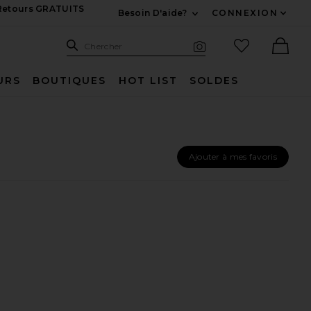
 Retours GRATUITS
Besoin D'aide?
CONNEXION
Développez Pour Nous
Recherche
Articles favo
Chercher
Recherche visuelle
Ther
URS
BOUTIQUES
HOT LIST
SOLDES
Ajouter à mes favoris