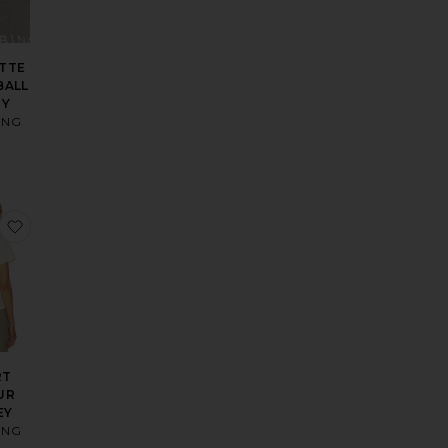
TTE
BALL
MY
ING
 DE BASEBALL JEREMY
sCEINTURE NICOLA
 aux préférésCASQUETTE DE BASEBALL JEREMY
ajouter aux préférésT-SHIRT SURFEUR SHELLEY
RT
UR
EY
ING