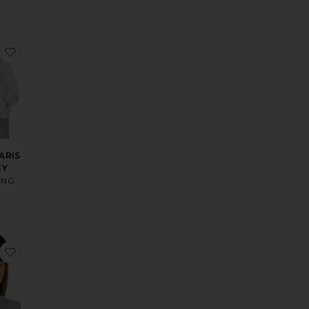
sSWEAT SPENCER
aux préférésSAC FOURRE-TOUT LILI
ajouter aux préférésSWEAT PARIS HARVEY
ARIS
EY
ING
0
ésCASQUETTE JEREMY BASEBALL
aux préférésSWEAT-SHIRT ANINE BING MILES
ajouter aux préférésCASQUETTE DE BASEBALL JEREMY