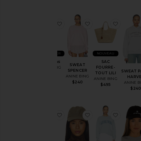
ajouter aux préférésRoy Jeans
ajouter aux préféré
ajouter 
BEST SELLER
NOUVEAU
Roy Jeans
SAC
SWEAT
ANINE BING
FOURRE-
SPENCER
SWEAT P
TOUT LILI
$250
ANINE BING
HARV
ANINE BING
$240
ANINE B
$495
$24
ajouter aux préférésDelaney Short
ajouter aux préfér
ajouter 