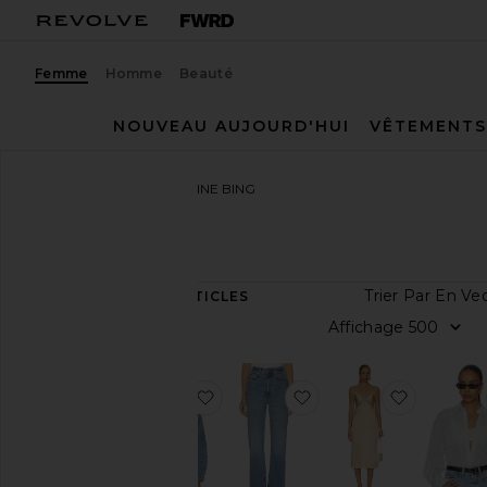
Femme
Homme
Beauté
NOUVEAU AUJOURD'HUI
VÊTEMENTS
Femme
Créateurs
ANINE BING
ANINE BING
Trier 
310
ARTICLES
Catégorie
Affic
Accessoires
Sacs
ajouter aux préférésBLOUSON Q
ajouter aux préférésJ
ajouter 
Jeans
Peignoirs
Blousons