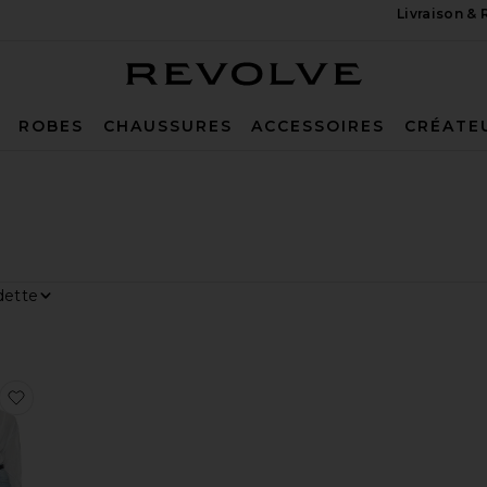
Livraison &
Revolve
ROBES
CHAUSSURES
ACCESSOIRES
CRÉATE
Par
hage
UINCY
ane Jeans
aux préférésROBE CARISSA
ajouter aux préférésCHEMISE PLAZA