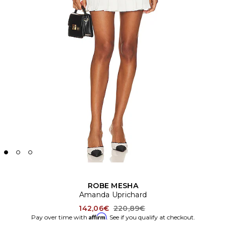
ROBE MESHA
Amanda Uprichard
Previous price:
142,06€
220,89€
Affirm
Pay over time with
. See if you qualify at checkout.