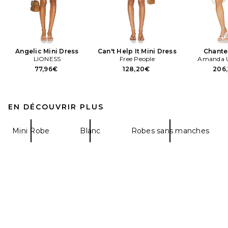
Angelic Mini Dress
Can't Help It Mini Dress
Chante
LIONESS
Free People
Amanda U
77,96€
128,20€
206
EN DÉCOUVRIR PLUS
Mini Robe
Blanc
Robes sans manches