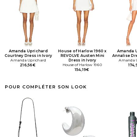
Amanda Uprichard
House of Harlow 1960 x
Amanda U
Courtney Dress in Ivory
REVOLVE Austen Mini
Annalise Dr
Amanda Uprichard
Dress in Ivory
Amanda U
House of Harlow 1960
216,56€
174
154,19€
POUR COMPLÉTER SON LOOK