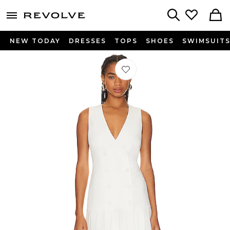
menu - shows more content
Revolve, Apparel & Fashion
Search
NEW TODAY
DRESSES
TOPS
SHOES
SWIMSUIT
Préféré ROBE MESHA