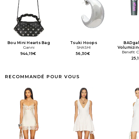
Bou Mini Hearts Bag
Tsuki Hoops
BADgal
Ganni
SHASHI
Volumizin
Benefit 
944,19€
56,30€
25,
RECOMMANDÉ POUR VOUS