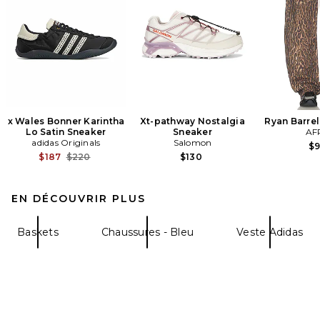
x Wales Bonner Karintha
Xt-pathway Nostalgia
Ryan Barre
Lo Satin Sneaker
Sneaker
AF
adidas Originals
Salomon
$
Previous price:
$187
$220
$130
EN DÉCOUVRIR PLUS
Baskets
Chaussures - Bleu
Veste Adidas