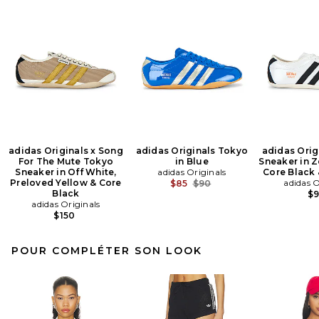
adidas Originals x Song
adidas Originals Tokyo
adidas Orig
For The Mute Tokyo
in Blue
Sneaker in Z
Sneaker in Off White,
adidas Originals
Core Black 
Preloved Yellow & Core
Previous price:
adidas O
$85
$90
Black
$
adidas Originals
$150
POUR COMPLÉTER SON LOOK