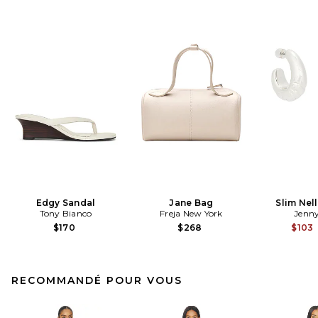
Edgy Sandal
Jane Bag
Slim Nel
Tony Bianco
Freja New York
Jenny
$170
$268
$103
RECOMMANDÉ POUR VOUS