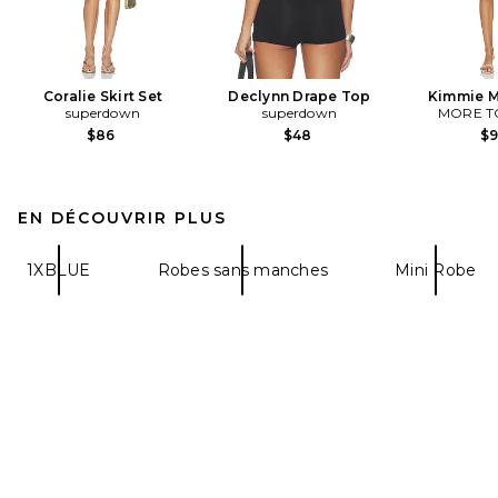
Coralie Skirt Set
Declynn Drape Top
Kimmie M
superdown
superdown
MORE T
$86
$48
$
EN DÉCOUVRIR PLUS
1XBLUE
Robes sans manches
Mini Robe