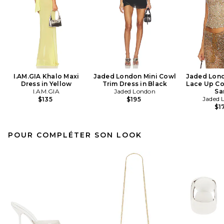
I.AM.GIA Khalo Maxi
Jaded London Mini Cowl
Jaded Lon
Dress in Yellow
Trim Dress in Black
Lace Up Co
I.AM.GIA
Jaded London
Sa
Jaded 
$135
$195
$1
POUR COMPLÉTER SON LOOK